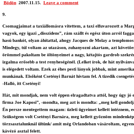
Bödön
2007.11.15.
Leave a comment
9.
Csomagjaimat a taxiállomásra vitettem, a taxi elfuvarozott a Marg
vagyok, egy igazi „disszidens”, rám szállt és egész úton arról fag
hasú bankót, olyan áhítattal, ahogy Jacques de Molay a templomos
Mindegy, túl voltam az utazáson, zuhanyozni akartam, azt követően
örömmel pakoltam be öltönyeimet a nagy, kétajtós gardrob szekré
izgalma erősebb a test renyheségénél. (Lelket írok, de hát nyilvánv
is elégedett voltam. Ezek az éhes pesti lányok jobbak, mint amerik
munkának. Elsőként Csetényi Barnát hívtam fel. A tizedik csengetés
-Halló, itt Csetényi!
Hát, mit mondjak, nem volt éppen elragadtatva attól, hogy úgy jó 
firma Joe Kaposi”, -mondta, meg azt is mondta: „meg kell gondolj
Én persze mentegettem magam: üzleti ügyeimet kellett intéznem, ece
Szükségem volt Csetényi Barnára, meg kellett győznöm mindenképpe
törzsasztalunknál ültünk/ amit még Orlandoban vásároltam, egyenes
kávézó asztal felett.