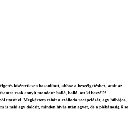
getés kísértetiesen hasonlított, ahhoz a beszélgetéshez, amit az
emre csak ennyit mondott: halló, halló, ott ki beszél?!
utasít el. Megkértem tehát a szálloda recepciósát, egy bűbájos,
m is neki egy dolcsit, minden hívás után egyet, de a plébánosig ő se