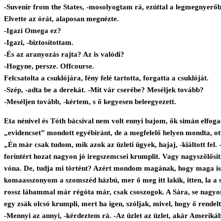
-Suvenir from the States, -mosolyogtam rá, ezúttal a legmegnyer
Elvette az órát, alaposan megnézte.
-Igazi Omega ez?
-Igazi, -biztosítottam.
-És az aranyozás rajta? Az is valódi?
-Hogyne, persze. Offcourse.
Felcsatolta a csuklójára, fény felé tartotta, forgatta a csuklóját.
-Szép, -adta be a derekát. -Mit vár cserébe? Meséljek tovább?
-Meséljen tovább, -kértem, s ő kegyesen beleegyezett.
Eta nénivel és Tóth bácsival nem volt ennyi bajom, ők simán elfogad
„evidencset” mondott egyébiránt, de a megfelelő helyen mondta, ott
„Én már csak tudom, mik azok az üzleti ügyek, hajaj, -kiáltott fel
forintért hozat nagyon jó iregszemcsei krumplit. Vagy nagyszőlős
vóna. De, tudja mi történt? Azért mondom magának, hogy maga is lás
komaasszonyom a szomszéd házbú, mer ő meg itt lakik, itten, la a 
rossz lábammal már régóta már, csak csoszogok. A Sára, se nagyon 
egy zsák olcsó krumpli, mert ha igen, szóljak, mivel, hogy ő rendelt
-Mennyi az annyi, -kérdeztem rá. -Az üzlet az üzlet, akár Amerik