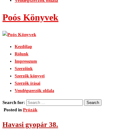
Vendégszerzők oldala
Poós Könyvek
Kezdőlap
Rólunk
Impresszum
Szerzőink
Szerzők könyvei
Szerzők írásai
Vendégszerzők oldala
Search for:
Posted in
Prózák
Havasi gyopár 38.