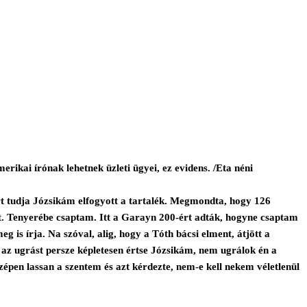
rikai írónak lehetnek üzleti ügyei, ez evidens. /Eta néni
mert tudja Józsikám elfogyott a tartalék. Megmondta, hogy 126
t. Tenyerébe csaptam. Itt a Garayn 200-ért adták, hogyne csaptam
is írja. Na szóval, alig, hogy a Tóth bácsi elment, átjött a
az ugrást persze képletesen értse Józsikám, nem ugrálok én a
pen lassan a szentem és azt kérdezte, nem-e kell nekem véletlenül