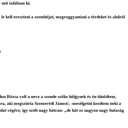
mit találtam ki.
 le kell ereszteni a szemhéjat, megroggyantani a térdeket és alulról
m
don Rózsa volt a neve a szende szőke hölgynek és én tűnődtem,
ra, aki megszúrta Szemerédi Jánost/, -mesélgetni kezdtem neki a
ndat végére, így szólt nagy bátran: „de hát ez nagyon nagy butaság