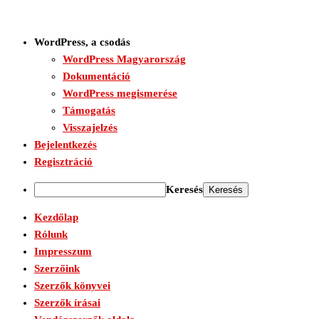
WordPress, a csodás
WordPress Magyarország
Dokumentáció
WordPress megismerése
Támogatás
Visszajelzés
Bejelentkezés
Regisztráció
Keresés
Kezdőlap
Rólunk
Impresszum
Szerzőink
Szerzők könyvei
Szerzők írásai