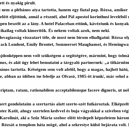
t és nyakig pirult.
 nem a plébános atya tartotta, hanem egy fiatal pap. Rózsa, amikor 
tt eljöttünk, annál a résznél, ahol Pál apostol korinthusi leveléből ol
pen beszélt az a lány. A hotel Palaceban ettünk, kávéztunk és konyak
fizikailag voltak kimerítők. És nekem voltak azok, nem neki.
ovagiasság visszatart tőle, de most nem bírom elhallgatni: Rózsa oly
te Jack Londont, Emily Brontet, Sommerset Maughamot, és Hemingwayről
jdonképpen nem volt szükségem a segítségére, mármint, hogy tolmács
sinos, és akit úgy lehet bemutatni a tárgyaló partnernek: „a titkárnő
ános tartotta. Kétségem sem volt afelől, hogy a magas, hajlott hátú, 
be, abban az időben /ne feledje az Olvasó, 1985-öt írunk/, már sehol
am, ratam, rationabilem acceptabilemque facere digneris, ut nobis Co
 gondolataim a szertartás alatt szerte-szét futkároztak. Elképzelte
ter Katit, ahogy szertelen kedvvel és buja vágyakkal a szívében vég
i Karolinát, aki a Szűz Mária szobor előtt térdepelt képzeletem hár
dtem Rózsát a templom háta mögé, ahol a sekrestye külső bejárata vol