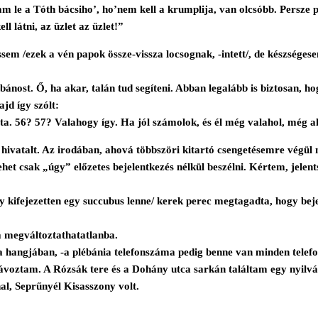
 le a Tóth bácsiho’, ho’nem kell a krumplija, van olcsóbb. Persze pe
 látni, az üzlet az üzlet!”
em /ezek a vén papok össze-vissza locsognak, -intett/, de készségese
nost. Ő, ha akar, talán tud segíteni. Abban legalább is biztosan, ho
jd így szólt:
ta. 56? 57? Valahogy így. Ha jól számolok, és él még valahol, még a
 hivatalt. Az irodában, ahová többszöri kitartó csengetésemre végül
et csak „úgy” előzetes bejelentkezés nélkül beszélni. Kértem, jelents
gy kifejezetten egy succubus lenne/ kerek perec megtagadta, hogy beje
 megváltoztathatatlanba.
a hangjában, -a plébánia telefonszáma pedig benne van minden telef
távoztam. A Rózsák tere és a Dohány utca sarkán találtam egy nyilv
l, Seprűnyél Kisasszony volt.