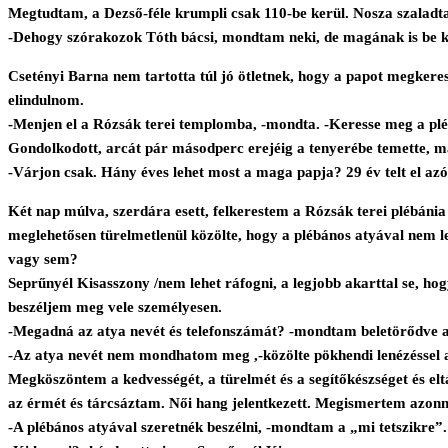
Megtudtam, a Dezső-féle krumpli csak 110-be kerül. Nosza szaladtam
-Dehogy szórakozok Tóth bácsi, mondtam neki, de magának is be kell
Csetényi Barna nem tartotta túl jó ötletnek, hogy a papot megkeress
elindulnom.
-Menjen el a Rózsák terei templomba, -mondta. -Keresse meg a plébá
Gondolkodott, arcát pár másodperc erejéig a tenyerébe temette, ma
-Várjon csak. Hány éves lehet most a maga papja? 29 év telt el azó
Két nap múlva, szerdára esett, felkerestem a Rózsák terei plébánia
meglehetősen türelmetlenül közölte, hogy a plébános atyával nem leh
vagy sem?
Seprűnyél Kisasszony /nem lehet ráfogni, a legjobb akarttal se, ho
beszéljem meg vele személyesen.
-Megadná az atya nevét és telefonszámát? -mondtam beletörődve a
-Az atya nevét nem mondhatom meg ,-közölte pökhendi lenézéssel 
Megköszöntem a kedvességét, a türelmét és a segítőkészséget és el
az érmét és tárcsáztam. Női hang jelentkezett. Megismertem azonna
-A plébános atyával szeretnék beszélni, -mondtam a „mi tetszikre”.