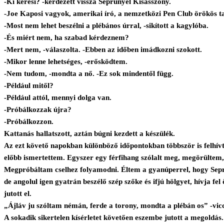
-Ki keresi? -kérdezett vissza Seprűnyél Kisasszony.
-Joe Kaposi vagyok, amerikai író, a nemzetközi Pen Club örökös t
-Most nem lehet beszélni a plébános úrral, -sikított a kagylóba.
-És miért nem, ha szabad kérdeznem?
-Mert nem, -válaszolta. -Ebben az időben imádkozni szokott.
-Mikor lenne lehetséges, -erősködtem.
-Nem tudom, -mondta a nő. -Ez sok mindentől függ.
-Például mitől?
-Például attól, mennyi dolga van.
-Próbálkozzak újra?
-Próbálkozzon.
Kattanás hallatszott, aztán búgni kezdett a készülék.
Az ezt követő napokban különböző időpontokban többször is felhívta
előbb ismertettem. Egyszer egy férfihang szólalt meg, megörültem, 
Megpróbáltam cselhez folyamodni. Éltem a gyanúperrel, hogy Seprű
de angolul igen gyatrán beszélő szép szőke és ifjú hölgyet, hívja fe
jutott el.
„Ájláv ju szóltam némán, ferde a torony, mondta a plébán os” -vicce
A sokadik sikertelen kísérletet követően eszembe jutott a megoldás.