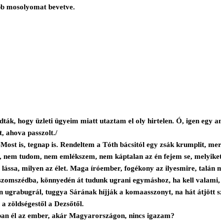
őbb mosolyomat bevetve.
ták, hogy üzleti ügyeim miatt utaztam el oly hirtelen. Ó, igen egy ame
, ahova passzolt./
. -Most is, tegnap is. Rendeltem a Tóth bácsitól egy zsák krumplit, 
it, nem tudom, nem emlékszem, nem káptalan az én fejem se, melyike
sa, milyen az élet. Maga íróember, fogékony az ilyesmire, talán meg 
szomszédba, könnyedén át tudunk ugrani egymáshoz, ha kell valami, 
ugrabugrál, tuggya Sárának híjják a komaasszonyt, na hát átjött szé
 a zöldségestől a Dezsőtől.
ában él az ember, akár Magyarországon, nincs igazam?