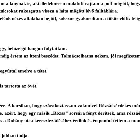
lánynak is, aki illedelmesen mulatott rajtam a pult mögött, hogy 
ulcsokat rakosgatta vissza a háta mögött lévő falitáblára.
lénk nézés általában bejött, sokszor gyakoroltam a tükör előtt: félig
gy, behízelgő hangon folytattam.
ndig értem az itteni beszédet. Tolmácsolhatna nekem, jól megfizete
gyúttal emelve a tétet.
is tartotta az övét.
rére. A kocsiban, hogy szórakoztassam valamivel Rózsát /érdekes mó
, azért, hogy egy másik „Rózsa” sorsára fényt derítsek, ama rózsáé
 és a Dohány utca kereszteződéséhez értünk és én pontot tettem a mo
 jobban tudja.