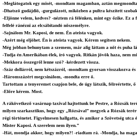
-Meglátogatok egy misét, -mondtam magamban, aztán megmondtam a 
-Dhatszö gudájdiö, -gurgulázott, miközben a pultra készített szobak
-Eljönne velem, kedves? -néztem rá félénken, mint egy őzike. Ez a fé
felfelé ránézni az elcsábítandó nőszemélyre.
-Sajnálom Mr. Kaposi, de nem. Én ateista vagyok.
-Azért még eljöhet. Én is ateista vagyok. Kérem segítsen nekem.
Még jobban behunytam a szemem, már alig láttam a nőt és puha lá
-Tudja én Amerikában élek, író vagyok. Ritkán jövök haza, nem mi
-Mekkora összegről lenne szó? -kérdezett vissza.
-Száz dollárról, nem kétszázról, -mondtam gyorsan visszakozva és e
-Háromszázért megcsinálom, -mondta erre ő.
Tartottam a tenyeremet csapjon bele, de úgy látszik, félreértette, ő 
-Előre kérem. Most.
A rákövetkező vasárnap taxival hajtottunk be Pestre, a Rózsák te
milyen szarkasztikus, hogy egy „Rózsával” megyek a Rózsák terére
régi történetet. Figyelmesen hallgatta, és amikor a Szövetség utca
Mister Kaposi. A szerelem nem ilyen.”
-Hát, mondja akkor, hogy milyen?! -riadtam rá. -Mondja, ha maga