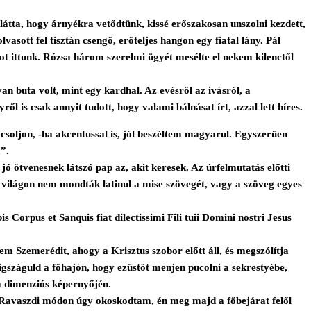
látta, hogy árnyékra vetődtünk, kissé erőszakosan unszolni kezdett,
vasott fel tisztán csengő, erőteljes hangon egy fiatal lány. Pál
ot ittunk. Rózsa három szerelmi ügyét mesélte el nekem kilenctől
an buta volt, mint egy kardhal. Az evésről az ivásról, a
 is csak annyit tudott, hogy valami bálnásat írt, azzal lett híres.
oljon, -ha akcentussal is, jól beszéltem magyarul. Egyszerűen
m”.
jó ötvenesnek látszó pap az, akit keresek. Az úrfelmutatás előtti
 a világon nem mondták latinul a mise szövegét, vagy a szöveg egyes
rpus et Sanquis fiat dilectissimi Fili tuii Domini nostri Jesus
m Szemerédit, ahogy a Krisztus szobor előtt áll, és megszólítja
igszáguld a főhajón, hogy ezüstöt menjen pucolni a sekrestyébe,
om dimenziós képernyőjén.
t. Ravaszdi módon úgy okoskodtam, én meg majd a főbejárat felől