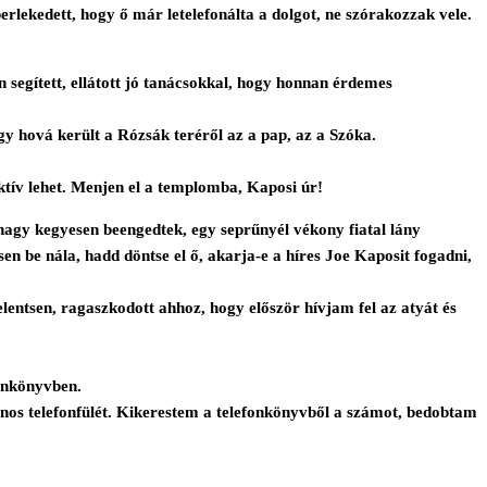
rlekedett, hogy ő már letelefonálta a dolgot, ne szórakozzak vele.
n segített, ellátott jó tanácsokkal, hogy honnan érdemes
gy hová került a Rózsák teréről az a pap, az a Szóka.
ktív lehet. Menjen el a templomba, Kaposi úr!
 nagy kegyesen beengedtek, egy seprűnyél vékony fiatal lány
en be nála, hadd döntse el ő, akarja-e a híres Joe Kaposit fogadni,
lentsen, ragaszkodott ahhoz, hogy először hívjam fel az atyát és
onkönyvben.
ános telefonfülét. Kikerestem a telefonkönyvből a számot, bedobtam