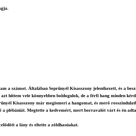
agja.
m a számot. Általában Seprűnyél Kisasszony jelentkezett, és a beszél
azt hittem vele könnyebben boldogulok, de a férfi hang minden kérdés
nyél Kisasszony már megismeri a hangomat, és merő rosszindulatból 
l ő a plébániát. Megtette a kedvemért, mert borravalót várt és én adta
lődött a lány és eltette a zöldhasúakat.