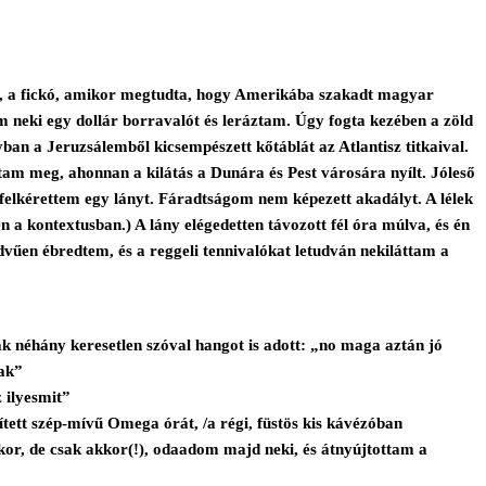
olt, a fickó, amikor megtudta, hogy Amerikába szakadt magyar
am neki egy dollár borravalót és leráztam. Úgy fogta kezében a zöld
n a Jeruzsálemből kicsempészett kőtáblát az Atlantisz titkaival.
tam meg, ahonnan a kilátás a Dunára és Pest városára nyílt. Jóleső
lkérettem egy lányt. Fáradtságom nem képezett akadályt. A lélek
n a kontextusban.) A lány elégedetten távozott fél óra múlva, és én
dvűen ébredtem, és a reggeli tennivalókat letudván nekiláttam a
ak néhány keresetlen szóval hangot is adott: „no maga aztán jó
nak”
 ilyesmit”
ett szép-mívű Omega órát, /a régi, füstös kis kávézóban
kor, de csak akkor(!), odaadom majd neki, és átnyújtottam a