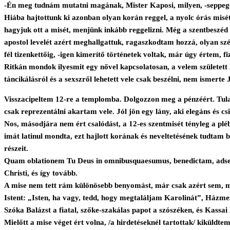
-Én meg tudnám mutatni magának, Mister Kaposi, milyen, -seppeget
Hiába hajtottunk ki azonban olyan korán reggel, a nyolc órás misét
hagyjuk ott a misét, menjünk inkább reggelizni. Még a szentbeszéd elő
apostol levelét azért meghallgattuk, ragaszkodtam hozzá, olyan szé
fél tizenkettőig, -igen kimerítő történetek voltak, már úgy értem, 
Ritkán mondok ilyesmit egy nővel kapcsolatosan, a velem született l
táncikálásról és a sexszről lehetett vele csak beszélni, nem ismer
Visszacipeltem 12-re a templomba. Dolgozzon meg a pénzéért. Tula
csak reprezentálni akartam vele. Jól jön egy lány, aki elegáns és c
Nos, másodjára nem ért csalódást, a 12-es szentmisét tényleg a pléb
imát latinul mondta, ezt hajlott korának és neveltetésének tudtam 
részeit.
Quam oblationem Tu Deus in omnibusquaesumus, benedictam, adseript
Christi, és így tovább.
A mise nem tett rám különösebb benyomást, már csak azért sem, mert
Istent: „Isten, ha vagy, tedd, hogy megtaláljam Karolinát”, Házmes
Szóka Balázst a fiatal, szőke-szakálas papot a szószéken, és Kassa
Mielőtt a mise véget ért volna, /a hirdetéseknél tartottak/ kikül