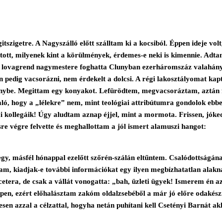
itszigetre. A Nagyszálló előtt szálltam ki a kocsiból. Éppen ideje v
gatott, milyenek kint a körülmények, érdemes-e neki is kimennie. Adt
 lovagrend nagymestere foghatta Clunyban ezerháromszáz valahányba
 pedig vacsorázni, nem érdekelt a dolcsi. A régi lakosztályomat kap
nybe. Megittam egy konyakot. Lefürödtem, megvacsoráztam, aztán fe
aló, hogy a „lélekre” nem, mint teológiai attribútumra gondolok ebbe
ai kollegáik! Úgy aludtam aznap éjjel, mint a mormota. Frissen, jóke
re végre felvette és meghallottam a jól ismert alamuszi hangot:
egy, másfél hónappal ezelőtt szőrén-szálán eltűntem. Csalódottságán
am, kiadjak-e további információkat egy ilyen megbízhatatlan alak
tera, de csak a vállát vonogatta: „bah, üzleti ügyek! Ismerem én az
n, ezért előhalásztam zakóm oldalzsebéből a már jó előre odakészít
en azzal a célzattal, hogyha netán puhítani kell Csetényi Barnát ak