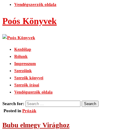
Vendégszerzők oldala
Poós Könyvek
Kezdőlap
Rólunk
Impresszum
Szerzőink
Szerzők könyvei
Szerzők írásai
Vendégszerzők oldala
Search for:
Posted in
Prózák
Bubu elmegy Virághoz