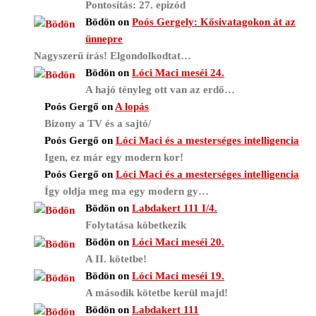
Pontosítás: 27. epizód
Bödön
on
Poós Gergely: Kősivatagokon át az
ünnepre
Nagyszerű írás! Elgondolkodtat…
Bödön
on
Lóci Maci meséi 24.
A hajó tényleg ott van az erdő…
Poós Gergő
on
A lopás
Bizony a TV és a sajtó/
Poós Gergő
on
Lóci Maci és a mesterséges intelligencia
Igen, ez már egy modern kor!
Poós Gergő
on
Lóci Maci és a mesterséges intelligencia
Így oldja meg ma egy modern gy…
Bödön
on
Labdakert 111 I/4.
Folytatása köbetkezik
Bödön
on
Lóci Maci meséi 20.
A II. kötetbe!
Bödön
on
Lóci Maci meséi 19.
A második kötetbe kerül majd!
Bödön
on
Labdakert 111