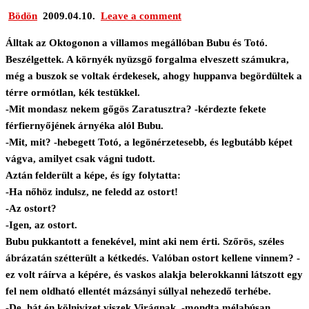
Bödön
2009.04.10.
Leave a comment
Álltak az Oktogonon a villamos megállóban Bubu és Totó.
Beszélgettek. A környék nyüzsgő forgalma elveszett számukra,
még a buszok se voltak érdekesek, ahogy huppanva begördültek a
térre ormótlan, kék testükkel.
-Mit mondasz nekem gőgös Zaratusztra? -kérdezte fekete
férfiernyőjének árnyéka alól Bubu.
-Mit, mit? -hebegett Totó, a legönérzetesebb, és legbutább képet
vágva, amilyet csak vágni tudott.
Aztán felderült a képe, és így folytatta:
-Ha nőhöz indulsz, ne feledd az ostort!
-Az ostort?
-Igen, az ostort.
Bubu pukkantott a fenekével, mint aki nem érti. Szőrös, széles
ábrázatán szétterült a kétkedés. Valóban ostort kellene vinnem? -
ez volt ráírva a képére, és vaskos alakja belerokkanni látszott egy
fel nem oldható ellentét mázsányi súllyal nehezedő terhébe.
-De, hát én kölnivizet viszek Virágnak, -mondta mélabúsan.