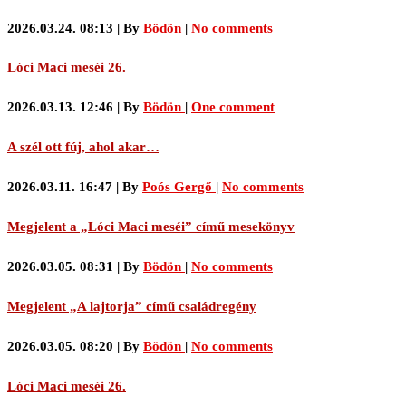
2026.03.24. 08:13
|
By
Bödön
|
No comments
Lóci Maci meséi 26.
2026.03.13. 12:46
|
By
Bödön
|
One comment
A szél ott fúj, ahol akar…
2026.03.11. 16:47
|
By
Poós Gergő
|
No comments
Megjelent a „Lóci Maci meséi” című mesekönyv
2026.03.05. 08:31
|
By
Bödön
|
No comments
Megjelent „A lajtorja” című családregény
2026.03.05. 08:20
|
By
Bödön
|
No comments
Lóci Maci meséi 26.