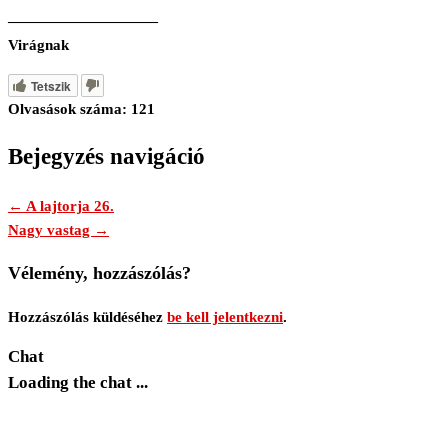
——————————
Virágnak
Tetszik
Olvasások száma:
121
Bejegyzés navigáció
← A lajtorja 26.
Nagy vastag →
Vélemény, hozzászólás?
Hozzászólás küldéséhez
be kell jelentkezni
.
Chat
Loading the chat ...