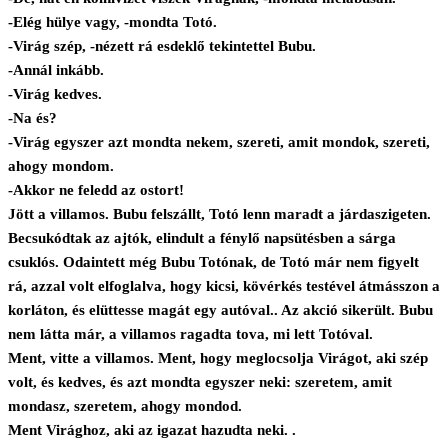
-Elég hülye vagy, -mondta Totó.
-Virág szép, -nézett rá esdeklő tekintettel Bubu.
-Annál inkább.
-Virág kedves.
-Na és?
-Virág egyszer azt mondta nekem, szereti, amit mondok, szereti,
ahogy mondom.
-Akkor ne feledd az ostort!
Jött a villamos. Bubu felszállt, Totó lenn maradt a járdaszigeten.
Becsukódtak az ajtók, elindult a fénylő napsütésben a sárga
csuklós. Odaintett még Bubu Totónak, de Totó már nem figyelt
rá, azzal volt elfoglalva, hogy kicsi, kövérkés testével átmásszon a
korláton, és elüttesse magát egy autóval.. Az akció sikerült. Bubu
nem látta már, a villamos ragadta tova, mi lett Totóval.
Ment, vitte a villamos. Ment, hogy meglocsolja Virágot, aki szép
volt, és kedves, és azt mondta egyszer neki: szeretem, amit
mondasz, szeretem, ahogy mondod.
Ment Virághoz, aki az igazat hazudta neki. .