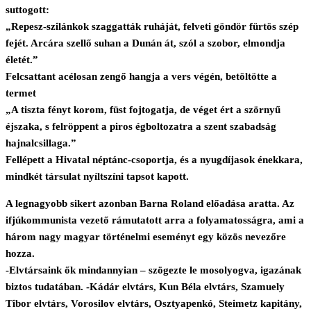
suttogott:
„Repesz-szilánkok szaggatták ruháját, felveti göndör fürtös szép
fejét. Arcára szellő suhan a Dunán át, szól a szobor, elmondja
életét.”
Felcsattant acélosan zengő hangja a vers végén, betöltötte a
termet
„A tiszta fényt korom, füst fojtogatja, de véget ért a szörnyű
éjszaka, s felröppent a piros égboltozatra a szent szabadság
hajnalcsillaga.”
Fellépett a Hivatal néptánc-csoportja, és a nyugdíjasok énekkara,
mindkét társulat nyíltszíni tapsot kapott.
A legnagyobb sikert azonban Barna Roland előadása aratta. Az
ifjúkommunista vezető rámutatott arra a folyamatosságra, ami a
három nagy magyar történelmi eseményt egy közös nevezőre
hozza.
-Elvtársaink ők mindannyian – szögezte le mosolyogva, igazának
biztos tudatában. -Kádár elvtárs, Kun Béla elvtárs, Szamuely
Tibor elvtárs, Vorosilov elvtárs, Osztyapenkó, Steimetz kapitány,