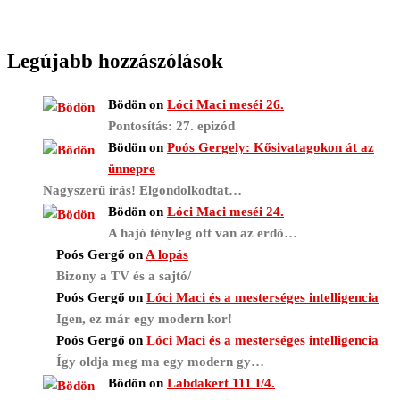
Legújabb hozzászólások
Bödön
on
Lóci Maci meséi 26.
Pontosítás: 27. epizód
Bödön
on
Poós Gergely: Kősivatagokon át az
ünnepre
Nagyszerű írás! Elgondolkodtat…
Bödön
on
Lóci Maci meséi 24.
A hajó tényleg ott van az erdő…
Poós Gergő
on
A lopás
Bizony a TV és a sajtó/
Poós Gergő
on
Lóci Maci és a mesterséges intelligencia
Igen, ez már egy modern kor!
Poós Gergő
on
Lóci Maci és a mesterséges intelligencia
Így oldja meg ma egy modern gy…
Bödön
on
Labdakert 111 I/4.