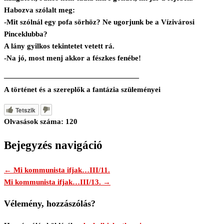
Habozva szólalt meg:
-Mit szólnál egy pofa sörhöz? Ne ugorjunk be a Vízivárosi
Pinceklubba?
A lány gyilkos tekintetet vetett rá.
-Na jó, most menj akkor a fészkes fenébe!
——————————————————
A történet és a szereplők a fantázia szüleményei
Tetszik
Olvasások száma:
120
Bejegyzés navigáció
← Mi kommunista ifjak…III/11.
Mi kommunista ifjak…III/13. →
Vélemény, hozzászólás?