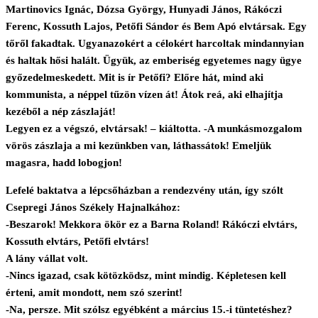
Martinovics Ignác, Dózsa György, Hunyadi János, Rákóczi
Ferenc, Kossuth Lajos, Petőfi Sándor és Bem Apó elvtársak. Egy
tőről fakadtak. Ugyanazokért a célokért harcoltak mindannyian
és haltak hősi halált. Ügyük, az emberiség egyetemes nagy ügye
győzedelmeskedett. Mit is ír Petőfi? Előre hát, mind aki
kommunista, a néppel tűzön vízen át! Átok reá, aki elhajítja
kezéből a nép zászlaját!
Legyen ez a végszó, elvtársak! – kiáltotta. -A munkásmozgalom
vörös zászlaja a mi kezünkben van, láthassátok! Emeljük
magasra, hadd lobogjon!
Lefelé baktatva a lépcsőházban a rendezvény után, így szólt
Csepregi János Székely Hajnalkához:
-Beszarok! Mekkora ökör ez a Barna Roland! Rákóczi elvtárs,
Kossuth elvtárs, Petőfi elvtárs!
A lány vállat volt.
-Nincs igazad, csak kötözködsz, mint mindig. Képletesen kell
érteni, amit mondott, nem szó szerint!
-Na, persze. Mit szólsz egyébként a március 15.-i tüntetéshez?