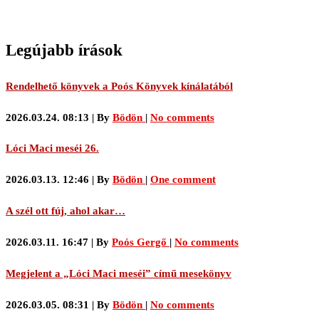
Legújabb írások
Rendelhető könyvek a Poós Könyvek kínálatából
2026.03.24. 08:13
|
By
Bödön
|
No comments
Lóci Maci meséi 26.
2026.03.13. 12:46
|
By
Bödön
|
One comment
A szél ott fúj, ahol akar…
2026.03.11. 16:47
|
By
Poós Gergő
|
No comments
Megjelent a „Lóci Maci meséi” című mesekönyv
2026.03.05. 08:31
|
By
Bödön
|
No comments