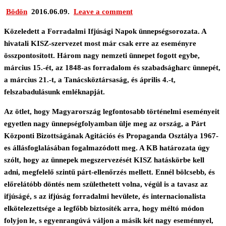
Bödön
2016.06.09.
Leave a comment
Közeledett a Forradalmi Ifjúsági Napok ünnepségsorozata. A
hivatali KISZ-szervezet most már csak erre az eseményre
összpontosított. Három nagy nemzeti ünnepet fogott egybe,
március 15.-ét, az 1848-as forradalom és szabadságharc ünnepét,
a március 21.-t, a Tanácsköztársaság, és április 4.-t,
felszabadulásunk emléknapját.
Az ötlet, hogy Magyarország legfontosabb történelmi eseményeit
egyetlen nagy ünnepségfolyamban ülje meg az ország, a Párt
Központi Bizottságának Agitációs és Propaganda Osztálya 1967-
es állásfoglalásában fogalmazódott meg. A KB határozata úgy
szólt, hogy az ünnepek megszervezését KISZ hatáskörbe kell
adni, megfelelő szintű párt-ellenőrzés mellett. Ennél bölcsebb, és
előrelátóbb döntés nem születhetett volna, végül is a tavasz az
ifjúságé, s az ifjúság forradalmi hevülete, és internacionalista
elkötelezettsége a legfőbb biztosíték arra, hogy méltó módon
folyjon le, s egyenrangúvá váljon a másik két nagy eseménnyel,