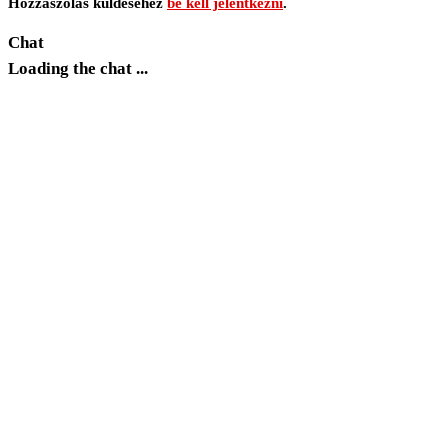
Hozzászólás küldéséhez
be kell jelentkezni
.
Chat
Loading the chat ...