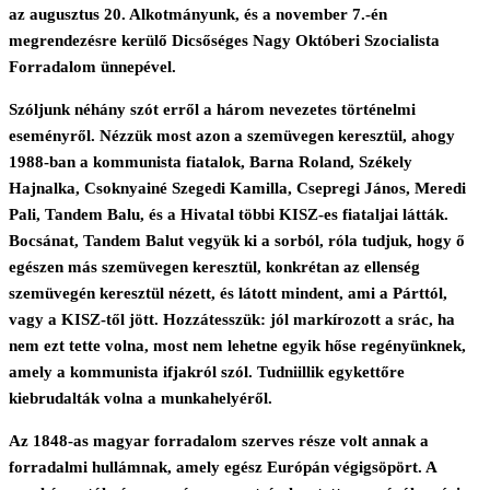
az augusztus 20. Alkotmányunk, és a november 7.-én
megrendezésre kerülő Dicsőséges Nagy Októberi Szocialista
Forradalom ünnepével.
Szóljunk néhány szót erről a három nevezetes történelmi
eseményről. Nézzük most azon a szemüvegen keresztül, ahogy
1988-ban a kommunista fiatalok, Barna Roland, Székely
Hajnalka, Csoknyainé Szegedi Kamilla, Csepregi János, Meredi
Pali, Tandem Balu, és a Hivatal többi KISZ-es fiataljai látták.
Bocsánat, Tandem Balut vegyük ki a sorból, róla tudjuk, hogy ő
egészen más szemüvegen keresztül, konkrétan az ellenség
szemüvegén keresztül nézett, és látott mindent, ami a Párttól,
vagy a KISZ-től jött. Hozzátesszük: jól markírozott a srác, ha
nem ezt tette volna, most nem lehetne egyik hőse regényünknek,
amely a kommunista ifjakról szól. Tudniillik egykettőre
kiebrudalták volna a munkahelyéről.
Az 1848-as magyar forradalom szerves része volt annak a
forradalmi hullámnak, amely egész Európán végigsöpört. A