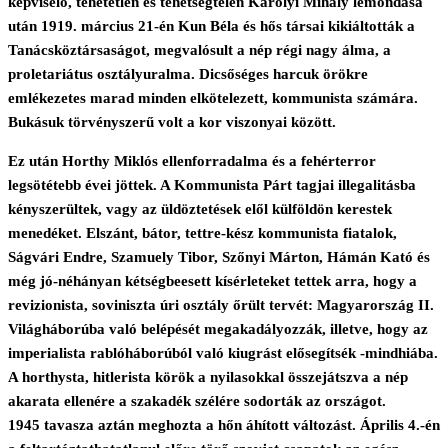
képviselő, tehetetlen és tehetségtelen Károlyi Mihály lemondása
után 1919. március 21-én Kun Béla és hős társai kikiáltották a
Tanácsköztársaságot, megvalósult a nép régi nagy álma, a
proletariátus osztályuralma. Dicsőséges harcuk örökre
emlékezetes marad minden elkötelezett, kommunista számára.
Bukásuk törvényszerű volt a kor viszonyai között.
Ez után Horthy Miklós ellenforradalma és a fehérterror
legsötétebb évei jöttek. A Kommunista Párt tagjai illegalitásba
kényszerültek, vagy az üldöztetések elől külföldön kerestek
menedéket. Elszánt, bátor, tettre-kész kommunista fiatalok,
Ságvári Endre, Szamuely Tibor, Szőnyi Márton, Hámán Kató és
még jó-néhányan kétségbeesett kísérleteket tettek arra, hogy a
revizionista, soviniszta úri osztály őrült tervét: Magyarország II.
Világháborúba való belépését megakadályozzák, illetve, hogy az
imperialista rablóháborúból való kiugrást elősegítsék -mindhiába.
A horthysta, hitlerista körök a nyilasokkal összejátszva a nép
akarata ellenére a szakadék szélére sodorták az országot.
1945 tavasza aztán meghozta a hőn áhított változást. Április 4.-én