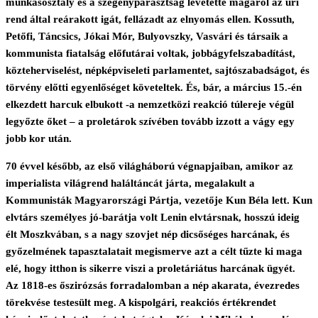
munkásosztály és a szegényparasztság levetette magáról az úri
rend által reárakott igát, fellázadt az elnyomás ellen. Kossuth,
Petőfi, Táncsics, Jókai Mór, Bulyovszky, Vasvári és társaik a
kommunista fiatalság előfutárai voltak, jobbágyfelszabadítást,
közteherviselést, népképviseleti parlamentet, sajtószabadságot, és
törvény előtti egyenlőséget követeltek. És, bár, a március 15.-én
elkezdett harcuk elbukott -a nemzetközi reakció túlereje végül
legyőzte őket – a proletárok szívében tovább izzott a vágy egy
jobb kor után.
70 évvel később, az első világháború végnapjaiban, amikor az
imperialista világrend haláltáncát járta, megalakult a
Kommunisták Magyarországi Pártja, vezetője Kun Béla lett. Kun
elvtárs személyes jó-barátja volt Lenin elvtársnak, hosszú ideig
élt Moszkvában, s a nagy szovjet nép dicsőséges harcának, és
győzelmének tapasztalatait megismerve azt a célt tűzte ki maga
elé, hogy itthon is sikerre viszi a proletáriátus harcának ügyét.
Az 1818-es őszirózsás forradalomban a nép akarata, évezredes
törekvése testesült meg. A kispolgári, reakciós értékrendet