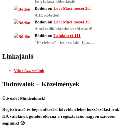
Folytatása köbetkezik
Bödön
on
Lóci Maci meséi 20.
A II. kötetbe!
Bödön
on
Lóci Maci meséi 19.
A második kötetbe kerül majd!
Bödön
on
Labdakert 111
"Förtelem" - írta valaki. Igaz…
Linkajánló
Vitorlázz velünk
Tudnivalók – Közelmények
Üdvözlet Mindenkinek!
Regisztráció és bejelentkezést követően lehet hozzászólást írni.
HA valakinek gondot okozna a regisztráció, nagyon szívesen
segítünk! 🙂