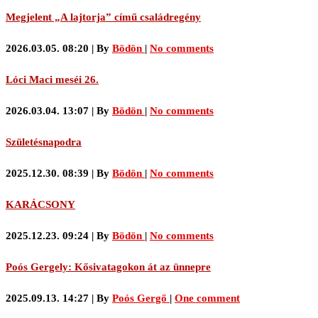
Megjelent „A lajtorja” című családregény
2026.03.05. 08:20
|
By
Bödön
|
No comments
Lóci Maci meséi 26.
2026.03.04. 13:07
|
By
Bödön
|
No comments
Születésnapodra
2025.12.30. 08:39
|
By
Bödön
|
No comments
KARÁCSONY
2025.12.23. 09:24
|
By
Bödön
|
No comments
Poós Gergely: Kősivatagokon át az ünnepre
2025.09.13. 14:27
|
By
Poós Gergő
|
One comment