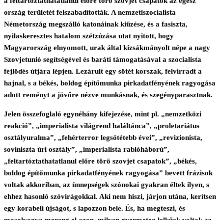
a feltartóztathatatlanul előre törő szovjet csapatok az egész
ország területét felszabadították. A nemzetiszocialista
Németország megszálló katonáinak kiűzése, és a fasiszta,
nyilaskeresztes hatalom szétzúzása utat nyitott, hogy
Magyarország elnyomott, urak által kizsákmányolt népe a nagy
Szovjetunió segítségével és baráti támogatásával a szocialista
fejlődés útjára lépjen. Lezárult egy sötét korszak, felvirradt a
hajnal, s a békés, boldog építőmunka pirkadatfényének ragyogása
adott reményt a jövőre nézve munkásnak, és szegényparasztnak.
Jelen összefoglaló egynéhány kifejezése, mint pl. „nemzetközi
reakció”, „imperialista világrend haláltánca”, „proletariátus
osztályuralma”, „fehérterror legsötétebb évei”, „revizionista,
soviniszta úri osztály”, „imperialista rablóháború”,
„feltartóztathatatlanul előre törő szovjet csapatok”, „békés,
boldog építőmunka pirkadatfényének ragyogása” bevett frázisok
voltak akkoriban, az ünnepségek szónokai gyakran éltek ilyen, s
ehhez hasonló szóvirágokkal. Aki nem hiszi, járjon utána, kerítsen
egy korabeli újságot, s lapozzon bele. És, ha megteszi, és
mosolyogva mereng el azon, milyen gyermeteg lelkűek voltak az