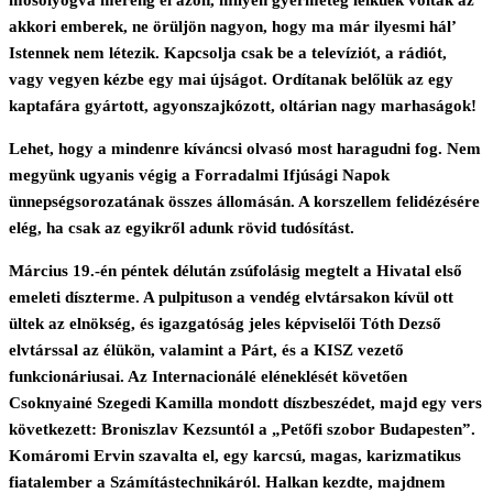
akkori emberek, ne örüljön nagyon, hogy ma már ilyesmi hál’
Istennek nem létezik. Kapcsolja csak be a televíziót, a rádiót,
vagy vegyen kézbe egy mai újságot. Ordítanak belőlük az egy
kaptafára gyártott, agyonszajkózott, oltárian nagy marhaságok!
Lehet, hogy a mindenre kíváncsi olvasó most haragudni fog. Nem
megyünk ugyanis végig a Forradalmi Ifjúsági Napok
ünnepségsorozatának összes állomásán. A korszellem felidézésére
elég, ha csak az egyikről adunk rövid tudósítást.
Március 19.-én péntek délután zsúfolásig megtelt a Hivatal első
emeleti díszterme. A pulpituson a vendég elvtársakon kívül ott
ültek az elnökség, és igazgatóság jeles képviselői Tóth Dezső
elvtárssal az élükön, valamint a Párt, és a KISZ vezető
funkcionáriusai. Az Internacionálé eléneklését követően
Csoknyainé Szegedi Kamilla mondott díszbeszédet, majd egy vers
következett: Broniszlav Kezsuntól a „Petőfi szobor Budapesten”.
Komáromi Ervin szavalta el, egy karcsú, magas, karizmatikus
fiatalember a Számítástechnikáról. Halkan kezdte, majdnem