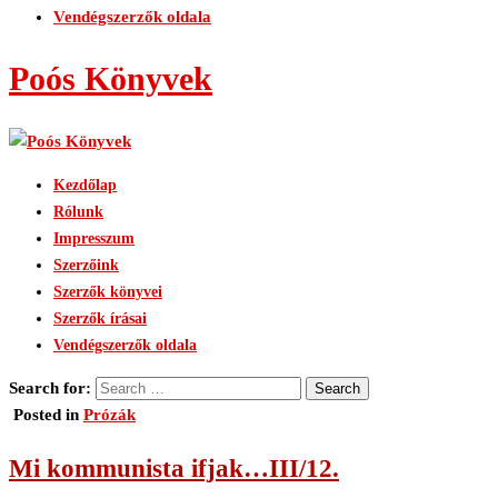
Vendégszerzők oldala
Poós Könyvek
Kezdőlap
Rólunk
Impresszum
Szerzőink
Szerzők könyvei
Szerzők írásai
Vendégszerzők oldala
Search for:
Posted in
Prózák
Mi kommunista ifjak…III/12.