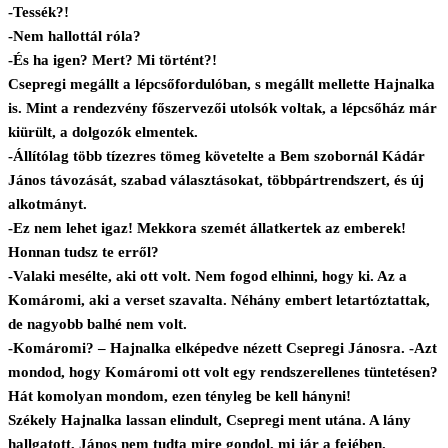
-Tessék?!
-Nem hallottál róla?
-És ha igen? Mert? Mi történt?!
Csepregi megállt a lépcsőfordulóban, s megállt mellette Hajnalka
is. Mint a rendezvény főszervezői utolsók voltak, a lépcsőház már
kiürült, a dolgozók elmentek.
-Állítólag több tízezres tömeg követelte a Bem szobornál Kádár
János távozását, szabad választásokat, többpártrendszert, és új
alkotmányt.
-Ez nem lehet igaz! Mekkora szemét állatkertek az emberek!
Honnan tudsz te erről?
-Valaki mesélte, aki ott volt. Nem fogod elhinni, hogy ki. Az a
Komáromi, aki a verset szavalta. Néhány embert letartóztattak,
de nagyobb balhé nem volt.
-Komáromi? – Hajnalka elképedve nézett Csepregi Jánosra. -Azt
mondod, hogy Komáromi ott volt egy rendszerellenes tüntetésen?
Hát komolyan mondom, ezen tényleg be kell hányni!
Székely Hajnalka lassan elindult, Csepregi ment utána. A lány
hallgatott, János nem tudta mire gondol, mi jár a fejében.