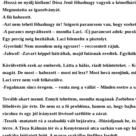
-Hozzá ne nyúlj kisfiam! Dósa Jenő főhadnagy vagyok a kémelhárít
Megmutatta az igazolványát.
A fiú habozott.
-Azt nem teheti főhadnagy úr! Szigorú parancsom van, hogy ezeke
-A parancs megváltozott – mondta Laci. -Új parancsot adok: pucolás
Egy percig még hezitáltak. Laci felemelte a pisztolyt.
-Gyerünk! Nem mondom még egyszer! – reccsentett rájuk.
-Jahwol! -Zavart képpel hátráltak, majd futásnak eredtek. Egyikük 
Körülvették ezek az emberek. Látta a hálás, riadt tekinteteket. – K
magát. De most – habozott – most mi lesz? Most hová menjünk, m
Laci erre nem volt felkészülve.
-Fogalmam sincs öregem. – vonta meg a vállát – Minden esetre a sá
Tovább akart menni. Ennyit tehettem, mondta magának Zsebében vol
főbelövés jár érte. De nem ez a fő probléma, hanem az, hogy bajba
rácshoz és egy jól irányzott lövéssel szétlőtte a zárat.
-Tessék -mutatott rá a szabaddá vált bejáratra. -Húzódjanak be, é
térre. A Tisza Kálmán tér és a Kenyérmező utca sarkán van egy há
sapkába bújtatott fejét. A magas szakállas férfihoz fordult.