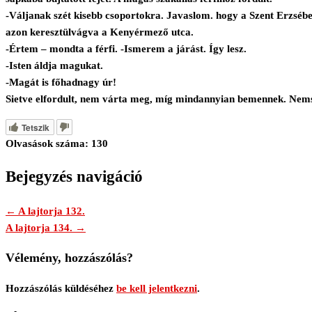
-Váljanak szét kisebb csoportokra. Javaslom. hogy a Szent Erzsébe
azon keresztülvágva a Kenyérmező utca.
-Értem – mondta a férfi. -Ismerem a járást. Így lesz.
-Isten áldja magukat.
-Magát is főhadnagy úr!
Sietve elfordult, nem várta meg, míg mindannyian bemennek. Nemsok
Tetszik
Olvasások száma:
130
Bejegyzés navigáció
← A lajtorja 132.
A lajtorja 134. →
Vélemény, hozzászólás?
Hozzászólás küldéséhez
be kell jelentkezni
.