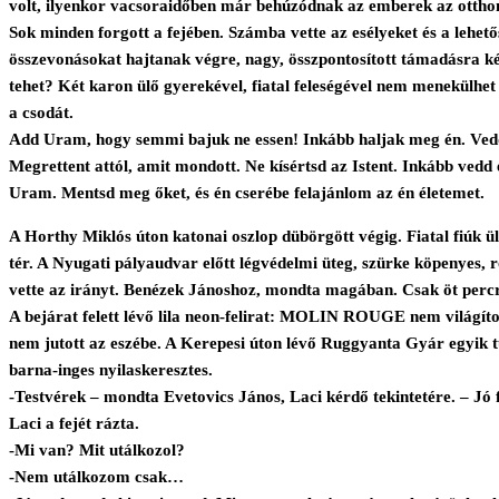
volt, ilyenkor vacsoraidőben már behúzódnak az emberek az otthonai
Sok minden forgott a fejében. Számba vette az esélyeket és a lehető
összevonásokat hajtanak végre, nagy, összpontosított támadásra kés
tehet? Két karon ülő gyerekével, fiatal feleségével nem menekülhet
a csodát.
Add Uram, hogy semmi bajuk ne essen! Inkább haljak meg én. Vedd
Megrettent attól, amit mondott. Ne kísértsd az Istent. Inkább vedd
Uram. Mentsd meg őket, és én cserébe felajánlom az én életemet.
A Horthy Miklós úton katonai oszlop dübörgött végig. Fiatal fiúk ü
tér. A Nyugati pályaudvar előtt légvédelmi üteg, szürke köpenyes
vette az irányt. Benézek Jánoshoz, mondta magában. Csak öt percr
A bejárat felett lévő lila neon-felirat: MOLIN ROUGE nem világított
nem jutott az eszébe. A Kerepesi úton lévő Ruggyanta Gyár egyik t
barna-inges nyilaskeresztes.
-Testvérek – mondta Evetovics János, Laci kérdő tekintetére. – Jó f
Laci a fejét rázta.
-Mi van? Mit utálkozol?
-Nem utálkozom csak…