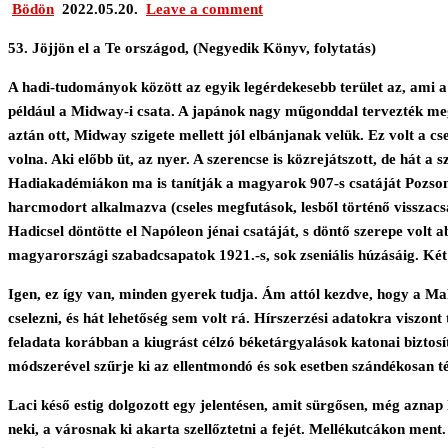
Bödön
2022.05.20.
Leave a comment
53. Jöjjön el a Te országod, (Negyedik Könyv, folytatás)
A hadi-tudományok között az egyik legérdekesebb terület az, ami a h
például a Midway-i csata. A japánok nagy műgonddal tervezték meg
aztán ott, Midway szigete mellett jól elbánjanak velük. Ez volt a c
volna. Aki előbb üt, az nyer. A szerencse is közrejátszott, de hát a
Hadiakadémiákon ma is tanítják a magyarok 907-s csatáját Pozsony m
harcmodort alkalmazva (cseles megfutások, lesből történő visszacs
Hadicsel döntötte el Napóleon jénai csatáját, s döntő szerepe volt
magyarországi szabadcsapatok 1921.-s, sok zseniális húzásáig. Két do
Igen, ez így van, minden gyerek tudja. Ám attól kezdve, hogy a Ma
cselezni, és hát lehetőség sem volt rá. Hírszerzési adatokra viszont
feladata korábban a kiugrást célzó béketárgyalások katonai biztosít
módszerével szűrje ki az ellentmondó és sok esetben szándékosan té
Laci késő estig dolgozott egy jelentésen, amit sürgősen, még aznap
neki, a városnak ki akarta szellőztetni a fejét. Mellékutcákon ment.