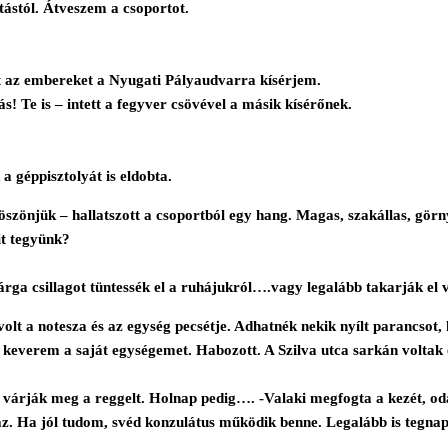
ástól. Átveszem a csoportot.
t az embereket a Nyugati Pályaudvarra kísérjem.
! Te is – intett a fegyver csövével a másik kísérőnek.
a géppisztolyát is eldobta.
öszönjük – hallatszott a csoportból egy hang. Magas, szakállas, görn
it tegyünk?
rga csillagot tüntessék el a ruhájukról….vagy legalább takarják el v
t a notesza és az egység pecsétje. Adhatnék nekik nyílt parancsot,
 keverem a saját egységemet. Habozott. A Szilva utca sarkán voltak 
s várják meg a reggelt. Holnap pedig…. -Valaki megfogta a kezét, od
z. Ha jól tudom, svéd konzulátus működik benne. Legalább is tegnap