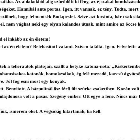
kba. Az ablakokból alig szűrődött ki fény, az éjszakai bombázások m
ségeket. Hannibál ante portas. Igen, itt vannak, ez tény. Tudta, mer
zülnek, hogy felmentsék Budapestet. Szíve azt kívánta, bár csak sik
 el, nem vághat neki egy olyan kalandos útnak, mint amire az öccse ké
 el inkább az én életem!
 el az én életem? Belehasított valami. Szíven találta. Igen. Felvet
ltek a teherautók platóján, szállt a hetyke katona-nóta: „Kiskertemb
, rohamsisakos katonák, homokzsákok, ég felé meredő, karcsú ágyúcs
e. Jól fog esni most egy konyak.
. Benyitott. A bárpultnál ősz férfi ült szürke zsakettben. Korán vol
ulajdonosa volt a pasas. Szegény ember. Ott egye a fene. Nincs már t
iúk, ismerem őket. A végsőkig kitartanak, ha kell.