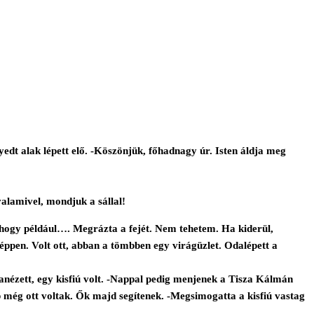
yedt alak lépett elő. -Köszönjük, főhadnagy úr. Isten áldja meg
alamivel, mondjuk a sállal!
 hogy például…. Megrázta a fejét. Nem tehetem. Ha kiderül,
éppen. Volt ott, abban a tömbben egy virágüzlet. Odalépett a
anézett, egy kisfiú volt. -Nappal pedig menjenek a Tisza Kálmán
 még ott voltak. Ők majd segítenek. -Megsimogatta a kisfiú vastag