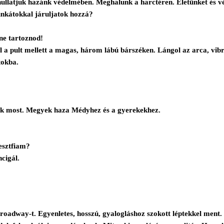
 hullatjuk hazánk védelmében. Meghalunk a harctéren. Életünket és
unkátokkal járuljatok hozzá?
ne tartoznod!
 a pult mellett a magas, három lábú bárszéken. Lángol az arca, vibrál
tokba.
yek most. Megyek haza Médyhez és a gyerekekhez.
esztfiam?
cigál.
 Broadway-t. Egyenletes, hosszú, gyalogláshoz szokott léptekkel me