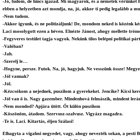
-Jó, tudom, de hincs igazad. Mi magyarok, és a németek vérünket
ebben a helyzetben azt mondja, na, jó, akkor ti pedig legalább a m
-Nem tudom.
-Akkor igyunk, és ne politizáljunk! De, mondom neked is közénk ké
Laci mosolygott ezen a héven. Elnézte Jánost, ahogy mellette trónol
-Fegyveres testület tagja vagyok. Nekünk tilos belépni politikai pár
-Valóban?
-Jah.
-Szerelj le…
-Hogyne, persze. Futok. Na, jó, hagyjuk. Ne vesszünk össze! Meg
-Jól vannak?
-Jól.
-Kézcsókom a nejednek, puszilom a gyerekeket. Jencike? Kicsi ker
-Jól van ő is. Nagy gazember. Mindenhová felmászik, mindent lerán
-Nem mondod? Apjára ütött. Őt külön puszilom
-Köszönöm, átadom. Szervusz-szalvusz. Vigyázz magadra.
-Te is. Laci. Kitartás, éljen Szálasi!
Elhagyta a vigalmi negyedet, vagy, ahogy nevezték sokan, a pesti