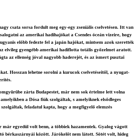
agy csata sorsa fordult meg egy-egy zseniális cselvetésen. Itt van
alogatni az amerikai hadihajókat a Csendes óceán vizeire, hogy
t ugyanis előbb fedezte fel a japán hajókat, mintsem azok szerették
az elvileg gyengébb amerikai hadiflotta totális győzelmet aratott.
ta az ellenség jóval nagyobb haderejét, és az ismert pusztai
at. Hosszan lehetne sorolni a kurucok cselvetéseitől, a nyugat-
rítés.
tromgyűrűbe zárta Budapestet, már nem sok értelme lett volna
t, amelyikben a Dósa fiúk szolgáltak, s amelyiknek elsődleges
k szolgáltak, feladatul kapta, hogy a megfigyelő elemzés
kkor már egyedül volt benn, a többiek hazamentek. Gyalog vágott
ató bérkaszárnyái között. Járókelőt nem látott. Sötét volt, hideg