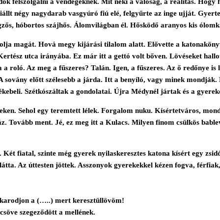
udok felszolgálni a vendégeknek. Mit neki a valóság, a realitás. Ho
lt négy nagydarab vasgyúró fiú elé, felgyűrte az inge ujját. Gyerte
engzős, hóbortos szájhős. Álomvilágban él. Hősködő aranyos kis ólomk
olja magát. Hová megy kijárási tilalom alatt. Elővette a katonakönyv
Kertész utca irányába. Ez már itt a gettó volt bőven. Lövéseket hallo
a a roló. Az meg a fűszeres? Talán. Igen, a fűszeres. Az ő redőnye is 
A sovány előtt szélesebb a járda. Itt a benyíló, vagy minek mondják. 
kebeli. Szétkószáltak a gondolatai. Újra Médynél jártak és a gyereke
neken. Sehol egy teremtett lélek. Forgalom nuku. Kísértetváros, mo
. Tovább ment. Jé, ez meg itt a Kulacs. Milyen finom csülkös bablev
. Két fiatal, szinte még gyerek nyilaskeresztes katona kísért egy zsi
átta. Az úttesten jöttek. Asszonyok gyerekekkel kézen fogva, férfiak,
Takarodjon a (…..) mert keresztüllövöm!
 csöve szegeződött a mellének.