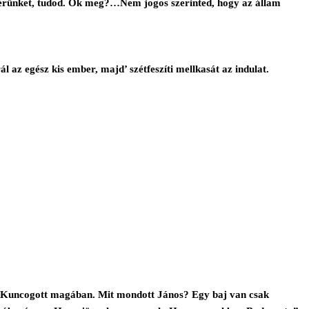
 vérünket, tudod. Ők meg?…Nem jogos szerinted, hogy az állam
 az egész kis ember, majd’ szétfeszíti mellkasát az indulat.
nt. Kuncogott magában. Mit mondott János? Egy baj van csak