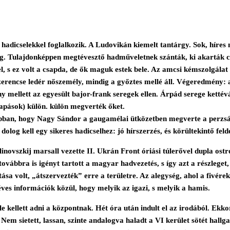
adicselekkel foglalkozik. A Ludovikán kiemelt tantárgy. Sok, híres n
. Tulajdonképpen megtévesztő hadműveletnek szánták, ki akarták cs
sel, s ez volt a csapda, de ők maguk estek bele. Az amcsi kémszolgála
 szerencse ledér nőszemély, mindig a győztes mellé áll. Végeredmény: 
ellett az egyesült bajor-frank seregek ellen. Árpád serege kettévág
apások) külön. külön megverték őket.
 abban, hogy Nagy Sándor a gaugamélai ütközetben megverte a perzsák
log kell egy sikeres hadicselhez: jó hírszerzés, és körültekintő felde
linovszkij marsall vezette II. Ukrán Front óriási túlerővel dupla os
 továbbra is igényt tartott a magyar hadvezetés, s így azt a részlege
ása volt, „átszervezték” erre a területre. Az alegység, ahol a fivére
ves információk közül, hogy melyik az igazi, s melyik a hamis.
 le kellett adni a központnak. Hét óra után indult el az irodából. E
 Nem sietett, lassan, szinte andalogva haladt a VI kerület sötét hallg