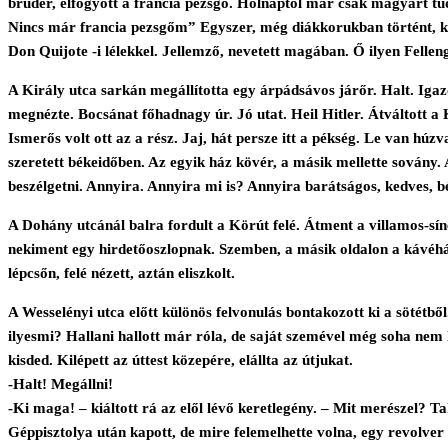
brúder, elfogyott a francia pezsgő. Holnaptól már csak magyart t
Nincs már francia pezsgőm” Egyszer, még diákkorukban történt, kiál
Don Quijote -i lélekkel. Jellemző, nevetett magában. Ő ilyen Fell
A Király utca sarkán megállította egy árpádsávos járőr. Halt. Igaz
megnézte. Bocsánat főhadnagy úr. Jó utat. Heil Hitler. Átváltott a 
Ismerős volt ott az a rész. Jaj, hát persze itt a pékség. Le van húzv
szeretett békeidőben. Az egyik ház kövér, a másik mellette sovány. 
beszélgetni. Annyira. Annyira mi is? Annyira barátságos, kedves, bé
A Dohány utcánál balra fordult a Körút felé. Átment a villamos-sí
nekiment egy hirdetőoszlopnak. Szemben, a másik oldalon a kávéház
lépcsőn, felé nézett, aztán eliszkolt.
A Wesselényi utca előtt különös felvonulás bontakozott ki a sötétből
ilyesmi? Hallani hallott már róla, de saját szemével még soha nem l
kisded. Kilépett az úttest közepére, elállta az útjukat.
-Halt! Megállni!
-Ki maga! – kiáltott rá az elől lévő keretlegény. – Mit merészel? 
Géppisztolya után kapott, de mire felemelhette volna, egy revolver