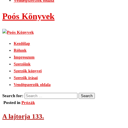
Vendégszerzők oldala
Poós Könyvek
Kezdőlap
Rólunk
Impresszum
Szerzőink
Szerzők könyvei
Szerzők írásai
Vendégszerzők oldala
Search for:
Posted in
Prózák
A lajtorja 133.