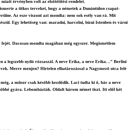
iatt érvényben volt az elsötétítési rendelet.
t ismerte a titkos terveket, hogy a németek a Dunántúlon csapat-
erülne. Az esze viszont azt mondta: nem sok esély van rá. Mit
szül. Egy lehetőség van: maradni, harcolni, bízni Istenben és várni
ette a fejét. Dacosan mondta magában még egyszer. Megismétlem
en a legszebb nyíló rózsaszál. A neve Erika, a neve Erika…” Berlini
övek. Merre menjen? Hirtelen elhatározással a Nagymező utca felé
t még, a műsor csak később kezdődik. Laci tudta ki ő, bár a neve
öbbé gyára. Lebombázták. Oldalt három német tiszt. Itt elől két