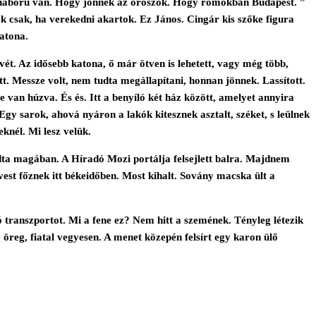
gy háború van. Hogy jönnek az oroszok. Hogy romokban Budapest. ”
k csak, ha verekedni akartok. Ez János. Cingár kis szőke figura
atona.
ét. Az idősebb katona, ő már ötven is lehetett, vagy még több,
tt. Messze volt, nem tudta megállapítani, honnan jönnek. Lassított.
le van húzva. És és. Itt a benyíló két ház között, amelyet annyira
Egy sarok, ahová nyáron a lakók kitesznek asztalt, széket, s leülnek
knél. Mi lesz velük.
ndta magában. A Híradó Mozi portálja felsejlett balra. Majdnem
est főznek itt békeidőben. Most kihalt. Sovány macska ült a
dó transzportot. Mi a fene ez? Nem hitt a szemének. Tényleg létezik
 öreg, fiatal vegyesen. A menet közepén felsírt egy karon ülő