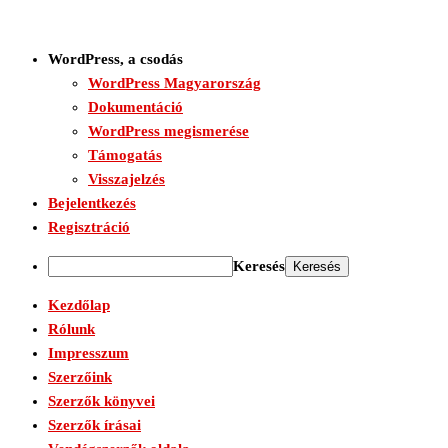
WordPress, a csodás
WordPress Magyarország
Dokumentáció
WordPress megismerése
Támogatás
Visszajelzés
Bejelentkezés
Regisztráció
Keresés
Kezdőlap
Rólunk
Impresszum
Szerzőink
Szerzők könyvei
Szerzők írásai