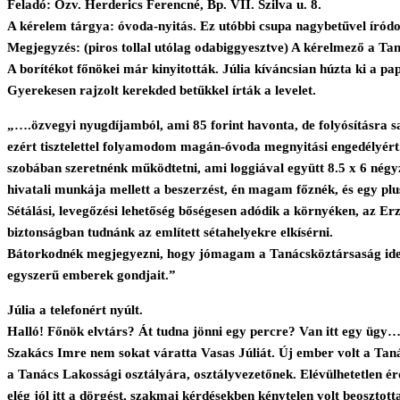
Feladó: Özv. Herderics Ferencné, Bp. VII. Szilva u. 8.
A kérelem tárgya: óvoda-nyitás. Ez utóbbi csupa nagybetűvel íródott
Megjegyzés: (piros tollal utólag odabiggyesztve) A kérelmező a Taná
A borítékot főnökei már kinyitották. Júlia kíváncsian húzta ki a pa
Gyerekesen rajzolt kerekded betűkkel írták a levelet.
„….özvegyi nyugdíjamból, ami 85 forint havonta, de folyósításra sa
ezért tisztelettel folyamodom magán-óvoda megnyitási engedélyér
szobában szeretnénk működtetni, ami loggiával együtt 8.5 x 6 négyz
hivatali munkája mellett a beszerzést, én magam főznék, és egy plu
Sétálási, levegőzési lehetőség bőségesen adódik a környéken, az Erz
biztonságban tudnánk az említett sétahelyekre elkísérni.
Bátorkodnék megjegyezni, hogy jómagam a Tanácsköztársaság idejé
egyszerű emberek gondjait.”
Júlia a telefonért nyúlt.
Halló! Főnök elvtárs? Át tudna jönni egy percre? Van itt egy ügy
Szakács Imre nem sokat váratta Vasas Júliát. Új ember volt a Tanác
a Tanács Lakossági osztályára, osztályvezetőnek. Elévülhetetlen é
elég jól itt a dörgést, szakmai kérdésekben kénytelen volt beosztot