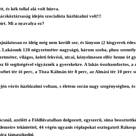
, és kék tollal alá volt húzva.
csköztársaság idején szocialista házbizalmi volt!!!
pírt. Mi a nyavalya ez?
jnálatosan ez ideig még nem került sor, és lányom (2 kisgyerek édesan
t. Lakásunk 120 négyzetméter nagyságú, három szoba, plusz személy
etméter, világos, keleti fekvésű, utcai, kényelmesen elfér benne öt 
sz fő segítségével vigyáznék a gyerekekre. A lakás összkomfortos, a 
sébet tér öt perc, a Tisza Kálmán tér 8 perc, az Almási tér 10 perc s
n vörös házbizalmi voltam, s életem során nagy szegénységben, és 
…
snál, azelőtt a Földhivatalban dolgozott, egyszerű, sima beosztottké
rdemeire tekintettel, 44 végén ugyanis röplapokat osztogatott Rákos
taira támaszkodni.