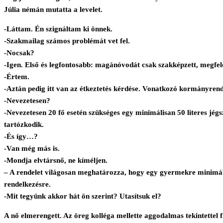
Júlia némán mutatta a levelet.
-Láttam. Én szignáltam ki önnek.
-Szakmailag számos problémát vet fel.
-Nocsak?
-Igen. Első és legfontosabb: magánóvodát csak szakképzett, megfel
-Értem.
-Aztán pedig itt van az étkeztetés kérdése. Vonatkozó kormányrendele
-Nevezetesen?
-Nevezetesen 20 fő esetén szükséges egy minimálisan 50 literes jégs
tartózkodik.
-És így…?
-Van még más is.
-Mondja elvtársnő, ne kíméljen.
– A rendelet világosan meghatározza, hogy egy gyermekre minimálisa
rendelkezésre.
-Mit tegyünk akkor hát ön szerint? Utasítsuk el?
A nő elmerengett. Az öreg kolléga mellette aggodalmas tekintettel fi