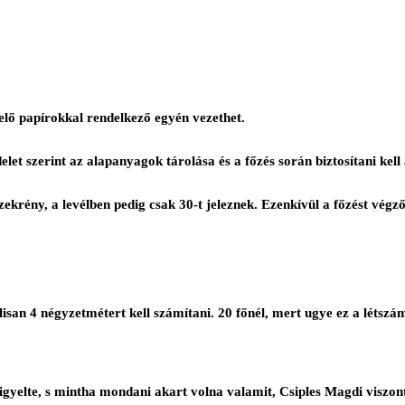
elő papírokkal rendelkező egyén vezethet.
t szerint az alapanyagok tárolása és a főzés során biztosítani kell a
zekrény, a levélben pedig csak 30-t jeleznek. Ezenkívül a főzést végz
n 4 négyzetmétert kell számítani. 20 főnél, mert ugye ez a létszám s
gyelte, s mintha mondani akart volna valamit, Csiples Magdi viszont, 