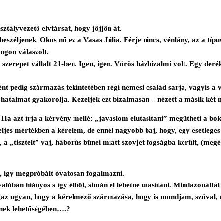
ztályvezető elvtársat, hogy jöjjön át.
beszéljenek. Okos nő ez a Vasas Júlia. Férje nincs, vénlány, az a típus
ngon válaszolt.
szerepet vállalt 21-ben. Igen, igen. Vörös házbizalmi volt. Egy de
nt pedig származás tekintetében régi nemesi család sarja, vagyis a 
ó hatalmat gyakorolja. Kezeljék ezt bizalmasan – nézett a másik két
nni. Ha azt írja a kérvény mellé: „javaslom elutasítani” megütheti a bo
teljes mértékben a kérelem, de ennél nagyobb baj, hogy, egy esetleg
 „tisztelt” vaj, háborús bűnei miatt szovjet fogságba került, (megérd
n, így megpróbált óvatosan fogalmazni.
valóban hiányos s így élből, simán el lehetne utasítani. Mindazonál
az ugyan, hogy a kérelmező származása, hogy is mondjam, szóval, nem
sének lehetőségében….?