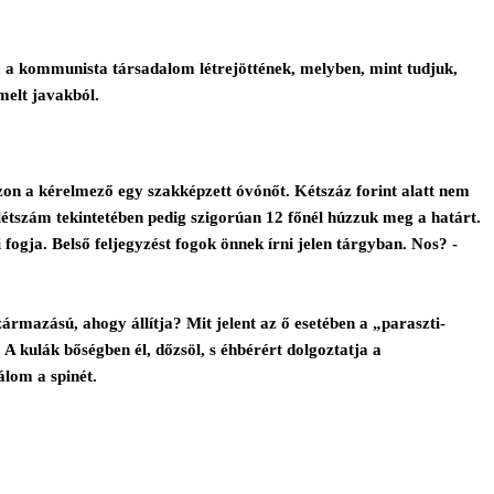
ája a kommunista társadalom létrejöttének, melyben, mint tudjuk,
melt javakból.
azzon a kérelmező egy szakképzett óvónőt. Kétszáz forint alatt nem
létszám tekintetében pedig szigorúan 12 főnél húzzuk meg a határt.
ni fogja. Belső feljegyzést fogok önnek írni jelen tárgyban. Nos? -
rmazású, ahogy állítja? Mit jelent az ő esetében a „paraszti-
 kulák bőségben él, dőzsöl, s éhbérért dolgoztatja a
álom a spinét.