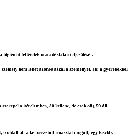
 higiéniai feltételek maradéktalan teljesülését.
ő személy nem lehet azonos azzal a személlyel, aki a gyerekekkel
zerepel a kérelemben, 80 kellene, de csak alig 50 áll
ő oldalt ült a két összetolt íróasztal mögött, egy kisebb,