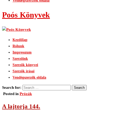
Vendégszerzők oldala
Poós Könyvek
Kezdőlap
Rólunk
Impresszum
Szerzőink
Szerzők könyvei
Szerzők írásai
Vendégszerzők oldala
Search for:
Posted in
Prózák
A lajtorja 144.