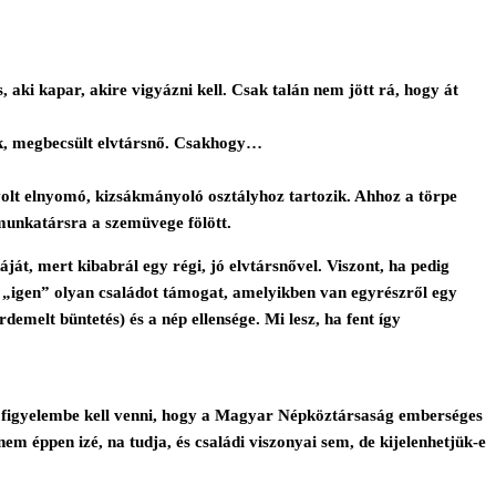
, aki kapar, akire vigyázni kell. Csak talán nem jött rá, hogy át
rék, megbecsült elvtársnő. Csakhogy…
volt elnyomó, kizsákmányoló osztályhoz tartozik. Ahhoz a törpe
 munkatársra a szemüvege fölött.
káját, mert kibabrál egy régi, jó elvtársnővel. Viszont, ha pedig
es „igen” olyan családot támogat, amelyikben van egyrészről egy
emelt büntetés) és a nép ellensége. Mi lesz, ha fent így
tal figyelembe kell venni, hogy a Magyar Népköztársaság emberséges
 éppen izé, na tudja, és családi viszonyai sem, de kijelenhetjük-e