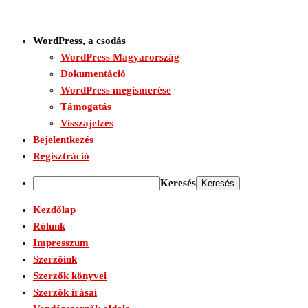
WordPress, a csodás
WordPress Magyarország
Dokumentáció
WordPress megismerése
Támogatás
Visszajelzés
Bejelentkezés
Regisztráció
Keresés
Kezdőlap
Rólunk
Impresszum
Szerzőink
Szerzők könyvei
Szerzők írásai