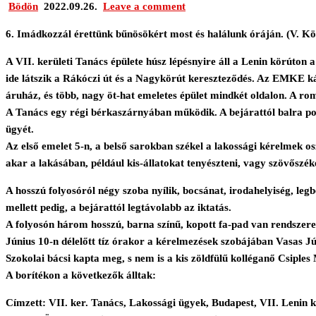
Bödön
2022.09.26.
Leave a comment
6. Imádkozzál érettünk bűnösökért most és halálunk óráján. (V. Kön
A VII. kerületi Tanács épülete húsz lépésnyire áll a Lenin körút
ide látszik a Rákóczi út és a Nagykörút kereszteződés. Az EMKE 
áruház, és több, nagy öt-hat emeletes épület mindkét oldalon. A rom
A Tanács egy régi bérkaszárnyában működik. A bejárattól balra port
ügyét.
Az első emelet 5-n, a belső sarokban székel a lakossági kérelmek o
akar a lakásában, például kis-állatokat tenyészteni, vagy szövőszéke
A hosszú folyosóról négy szoba nyílik, bocsánat, irodahelyiség, legb
mellett pedig, a bejárattól legtávolabb az iktatás.
A folyosón három hosszú, barna színű, kopott fa-pad van rendszer
Június 10-n délelőtt tíz órakor a kérelmezések szobájában Vasas Júl
Szokolai bácsi kapta meg, s nem is a kis zöldfülű kolléganő Csiples M
A borítékon a következők álltak:
Címzett: VII. ker. Tanács, Lakossági ügyek, Budapest, VII. Lenin kr