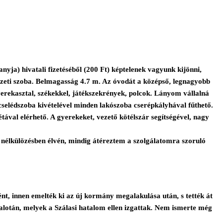
yja) hivatali fizetéséből (200 Ft) képtelenek vagyunk kijönni,
zeti szoba. Belmagasság 4.7 m. Az óvodát a középső, legnagyobb
gyerekasztal, székekkel, játékszekrények, polcok. Lányom vállalná
cselédszoba kivételével minden lakószoba cserépkályhával fűthető.
étával elérhető. A gyerekeket, vezető kötélszár segítségével, nagy
nélkülözésben élvén, mindig átéreztem a szolgálatomra szoruló
nt, innen emelték ki az új kormány megalakulása után, s tették át
palotán, melyek a Szálasi hatalom ellen izgattak. Nem ismerte még