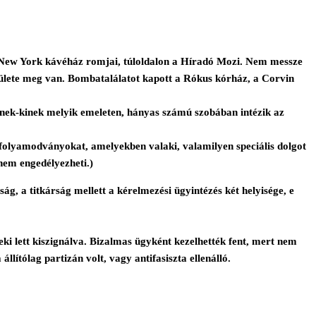
 a New York kávéház romjai, túloldalon a Híradó Mozi. Nem messze
ülete meg van. Bombatalálatot kapott a Rókus kórház, a Corvin
kinek-kinek melyik emeleten, hányas számú szobában intézik az
a folyamodványokat, amelyekben valaki, valamilyen speciális dolgot
 nem engedélyezheti.)
ság, a titkárság mellett a kérelmezési ügyintézés két helyisége, e
eki lett kiszignálva. Bizalmas ügyként kezelhették fent, mert nem
llítólag partizán volt, vagy antifasiszta ellenálló.