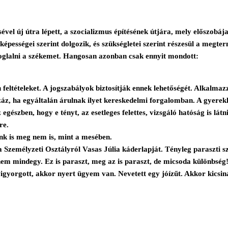
sével új útra lépett, a szocializmus építésének útjára, mely előszob
képességei szerint dolgozik, és szükségletei szerint részesül a megter
foglalni a székemet. Hangosan azonban csak ennyit mondott:
en feltételeket. A jogszabályok biztosítják ennek lehetőségét. Alkalm
száz, ha egyáltalán árulnak ilyet kereskedelmi forgalomban. A gyerek
 egészben, hogy e tényt, az esetleges felettes, vizsgáló hatóság is lát
re.
k is meg nem is, mint a mesében.
zemélyzeti Osztályról Vasas Júlia káderlapját. Tényleg paraszti szá
 mindegy. Ez is paraszt, meg az is paraszt, de micsoda különbség! A
vigyorgott, akkor nyert ügyem van. Nevetett egy jóízűt. Akkor kicsin