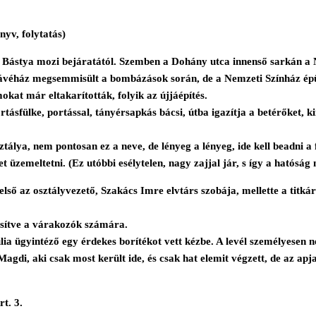
yv, folytatás)
on a Bástya mozi bejáratától. Szemben a Dohány utca innenső sarkán
kávéház megsemmisült a bombázások során, de a Nemzeti Színház ép
okat már eltakarították, folyik az újjáépítés.
ásfülke, portással, tányérsapkás bácsi, útba igazítja a betérőket, 
sztálya, nem pontosan ez a neve, de lényeg a lényeg, ide kell beadni 
t üzemeltetni. (Ez utóbbi esélytelen, nagy zajjal jár, s így a hatóság
első az osztályvezető, Szakács Imre elvtárs szobája, mellette a titkár
esítve a várakozók számára.
ia ügyintéző egy érdekes borítékot vett kézbe. A levél személyesen n
agdi, aki csak most került ide, és csak hat elemit végzett, de az apja á
t. 3.