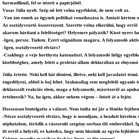
harmadiknál, fel se nézett a papírjából.
Vasas Júlia nyelt. Szép nő lett volna egyébként, de nem volt az.
-Van ám ennek az ügynek politikai vonatkozása is. Amiatt kértem os
Az osztályvezető összerezzent. Szerette volna elkerülni, hogy erről 
akarom hárítani a felelősséget? Helyemre pályázik? Kissé nyers ha
-Igen, persze. Tudom. Ezért szignáltam magára. A folyamodó aktív 
-Igen, osztályvezető elvtárs?
-Csakhogy a veje horthysta katonatiszt. A folyamodó hölgy egyébké
kisebbséghez, amely felett a proletár-állam deklaráltan az elnyom
Júlia értette. Neki kell hát dönteni, illetve, neki kell javaslatot te
engedélyezi, abból is baj lehet. Szakmailag sem megfelelő ugyanis 
deklasszált reakciós elem, maga a folyamodó, másrészről az apuka, a
értelmezik? Na, ha igen, akkor nekem végem – futott át a fején.
Hosszasan fontolgatta a választ. Nem tudta mi jár a főnöke fejébe
-Nézze osztályvezető elvtárs, hogy is mondjam, a beadott kérelem 
néphatalom, törődik a rászoruló szegény-sorban élő emberekkel. Ig
itt erről a helyről, ex katedra, hogy nem hiszünk az egyén fejlődé
Úristen, mondta magában Szakács Imre, ez fúr engem!