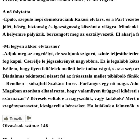
A nő folytatta.
-Épülő, szépülő népi demokráciánk Rákosi elvtárs, és a Párt vezeté
jólét, bőség, biztonság és igazságosság köszönt a világra. Mindenki 
A helyemre pályázik, borzongott meg az osztályvezető. El akarja 
-Mi legyen akkor elvtársnő?
-Adjuk meg az engedélyt, de szabjunk szigorú, szinte teljesíthetetl
fog kapni. Cserélje le jégszekrényét nagyobbra. Ez is legalább két
Kétlem, hogy ilyen feltételek mellett bele tudna vágni, s az a szép az
Diadalmas tekintettel nézett fel az íróasztala mellet tébláboló főnök
– Rendben – sóhajtott Szakács Imre. -Furfangos egy nő maga. Adun
Magában azonban elhatározta, hogy valamilyen ürüggyel kikéreti a S
származás”? Béresek voltak-e a nagyszülők, vagy kulákok? Mert nem
szegényparasztot, kizsigereli a béreseket. Ha kulákok a felmenők, 
Tetszik
Olvasások száma:
146