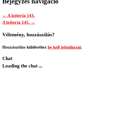
Bejegyzés navigáció
← A lajtorja 143.
A lajtorja 145. →
Vélemény, hozzászólás?
Hozzászólás küldéséhez
be kell jelentkezni
.
Chat
Loading the chat ...